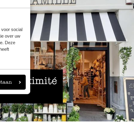
 voor social
ie over uw
se. Deze
heeft
 à proximité
staan