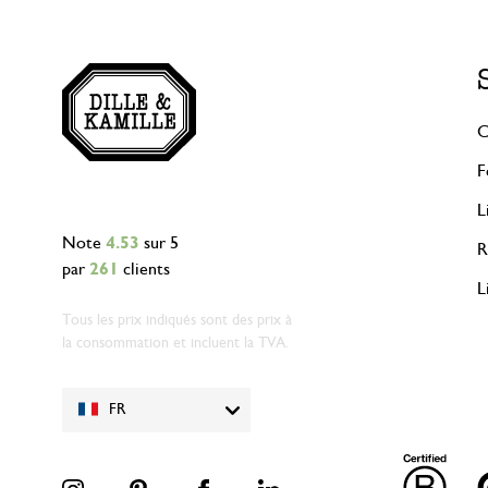
C
F
L
Note
4.53
sur 5
R
par
261
clients
L
Tous les prix indiqués sont des prix à
la consommation et incluent la TVA.
FR