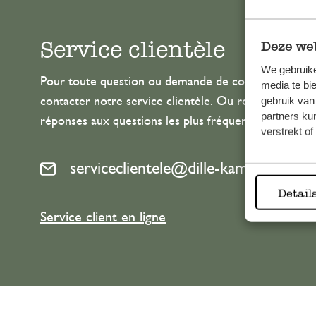
Service clientèle
Deze web
We gebruike
Pour toute question ou demande de conseil ou d’aide
media te bi
gebruik van
contacter notre service clientèle. Ou retrouvez ici n
partners ku
réponses aux
questions les plus fréquemment posée
verstrekt o
serviceclientele@dille-kamille.com
Detail
Service client en ligne