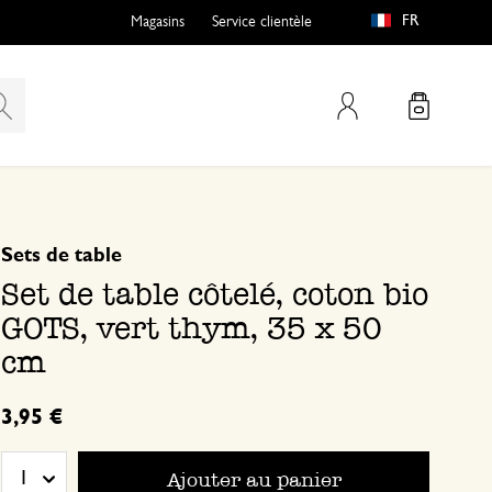
FR
Magasins
Service clientèle
Mon compte
basé sur 0 commentaire
Sets de table
Set de table côtelé, coton bio
GOTS, vert thym, 35 x 50
cm
3,95 €
Ajouter au panier
1