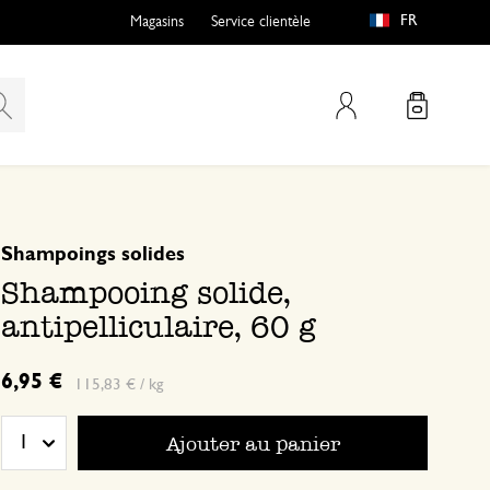
FR
Magasins
Service clientèle
Mon compte
basé sur 0 commentaire
Shampoings solides
Shampooing solide,
antipelliculaire, 60 g
6,95 €
115,83 € / kg
Ajouter au panier
1