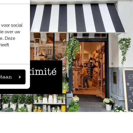
 voor social
ie over uw
se. Deze
heeft
 à proximité
staan