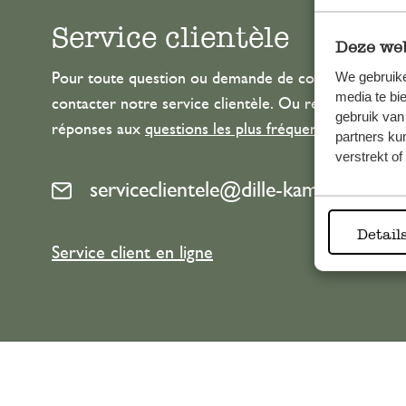
Service clientèle
Deze web
We gebruike
Pour toute question ou demande de conseil ou d’aide
media te bi
contacter notre service clientèle. Ou retrouvez ici n
gebruik van
réponses aux
questions les plus fréquemment posée
partners ku
verstrekt o
serviceclientele@dille-kamille.com
Detail
Service client en ligne