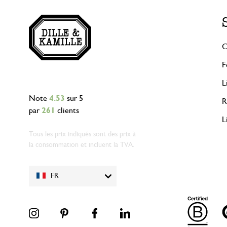
C
F
L
Note
4.53
sur 5
R
par
261
clients
L
Tous les prix indiqués sont des prix à
la consommation et incluent la TVA.
FR