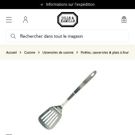
Informations sur l'expédition
Mon compte
basé sur 1 commentaire
Accueil
Cuisine
Ustensiles de cuisine
Poêles, casseroles & plats à four
5
4
3
2
1
31 octobre 2024
Seule une note a été attribuée, sans c