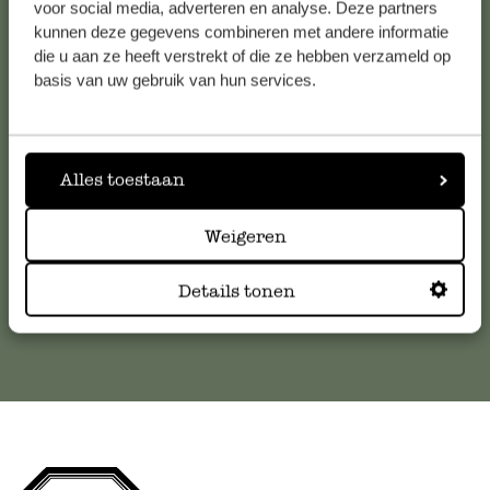
voor social media, adverteren en analyse. Deze partners
kunnen deze gegevens combineren met andere informatie
Service clientèle
die u aan ze heeft verstrekt of die ze hebben verzameld op
basis van uw gebruik van hun services.
Pour toute question ou demande de conseil ou d’aide,
veuillez contacter notre service clientèle. Ou retrouvez ici
nos réponses aux
questions les plus fréquemment posées
.
Alles toestaan
serviceclientele@dille-kamille.com
Weigeren
Service client en ligne
Details tonen