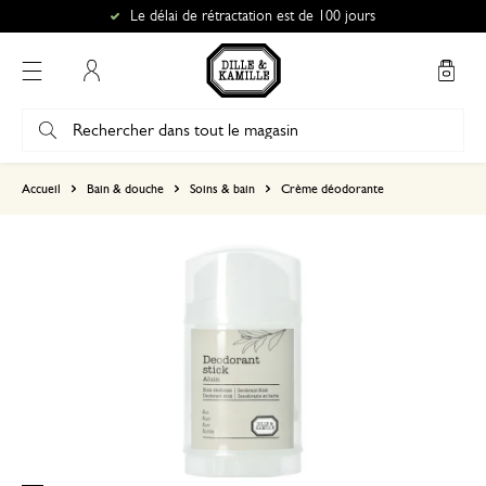
Le délai de rétractation est de 100 jours
Mon compte
basé sur 1 commentaire
Accueil
Bain & douche
Soins & bain
Crème déodorante
5
4
3
2
1
21 décembre 2025
Seule une note a été attribuée, sans c