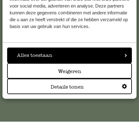
voor social media, adverteren en analyse. Deze partners
kunnen deze gegevens combineren met andere informatie
die u aan ze heeft verstrekt of die ze hebben verzameld op
Service clientèle
basis van uw gebruik van hun services.
Pour toute question ou demande de conseil ou d’aide,
veuillez contacter notre service clientèle. Ou retrouvez ici
nos réponses aux
questions les plus fréquemment posées
.
Alles toestaan
serviceclientele@dille-kamille.com
Weigeren
Details tonen
Service client en ligne