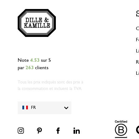
C
F
L
Note
4.53
sur 5
R
par
263
clients
L
Tous les prix indiqués sont des prix à
la consommation et incluent la TVA.
FR