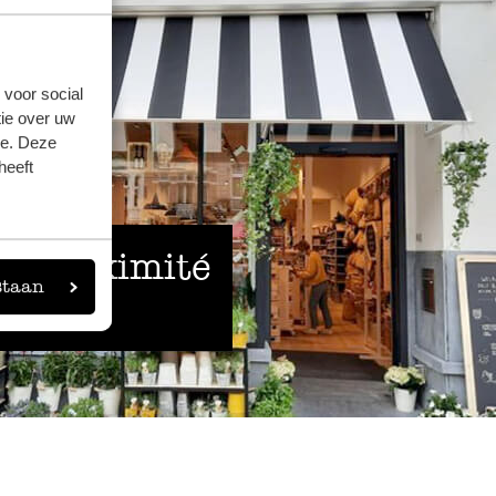
 voor social
ie over uw
se. Deze
heeft
 à proximité
staan