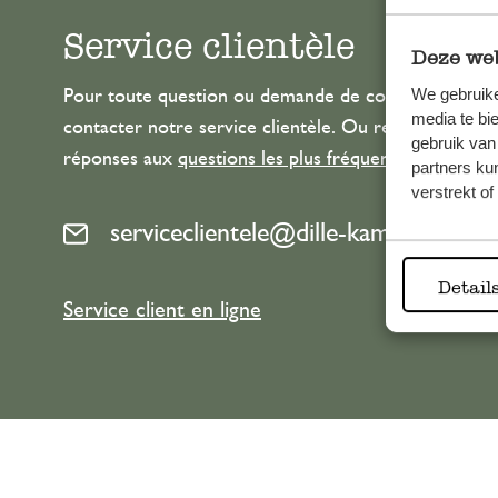
Service clientèle
Deze web
We gebruike
Pour toute question ou demande de conseil ou d’aide
media te bi
contacter notre service clientèle. Ou retrouvez ici n
gebruik van
réponses aux
questions les plus fréquemment posée
partners ku
verstrekt o
serviceclientele@dille-kamille.com
Detail
Service client en ligne