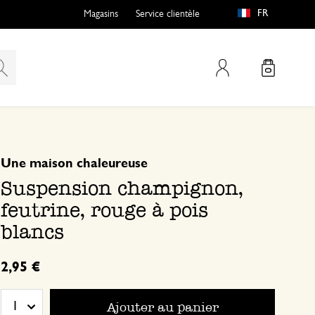
FR
Magasins
Service clientèle
Mon compte
basé sur 0 commentaire
Une maison chaleureuse​
Suspension champignon,
feutrine, rouge à pois
blancs
2,95 €
Ajouter au panier
1