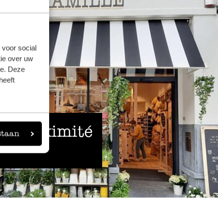
 voor social
ie over uw
se. Deze
heeft
 à proximité
staan