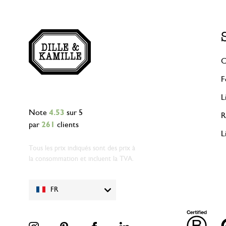
C
F
L
Note
4.53
sur 5
R
par
261
clients
L
Tous les prix indiqués sont des prix à
la consommation et incluent la TVA.
FR