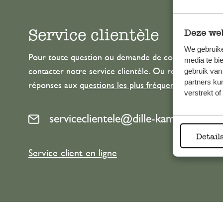
Service clientèle
Deze web
We gebruike
Pour toute question ou demande de conseil ou d’aide
media te bi
gebruik van
contacter notre service clientèle. Ou retrouvez ici n
partners ku
réponses aux
questions les plus fréquemment posée
verstrekt o
serviceclientele@dille-kamille.com
Detail
Service client en ligne