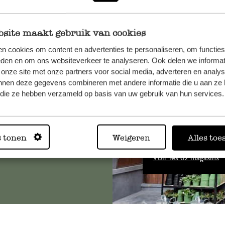
site maakt gebruik van cookies
n cookies om content en advertenties te personaliseren, om functies
, veuillez
eden en om ons websiteverkeer te analyseren. Ook delen we informat
 onze site met onze partners voor social media, adverteren en analy
os
nnen deze gegevens combineren met andere informatie die u aan ze 
s
.
f die ze hebben verzameld op basis van uw gebruik van hun services.
Toujours
s tonen
Weigeren
Alles toe
Voir les 62 magasins