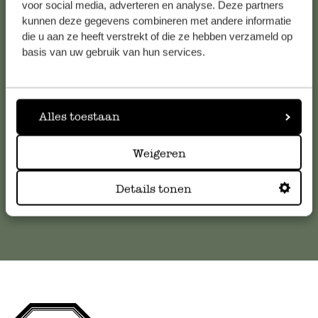
voor social media, adverteren en analyse. Deze partners
kunnen deze gegevens combineren met andere informatie
Service clientèle
die u aan ze heeft verstrekt of die ze hebben verzameld op
basis van uw gebruik van hun services.
Pour toute question ou demande de conseil ou d’aide,
veuillez contacter notre service clientèle. Ou retrouvez ici
nos réponses aux
questions les plus fréquemment posées
.
Alles toestaan
serviceclientele@dille-kamille.com
Weigeren
Service client en ligne
Details tonen