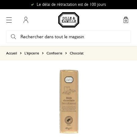
Le délai de rétractation est de 100 jours
Mon compte
basé sur 0 commentaire
Accueil
L'épicerie
Confiserie
Chocolat