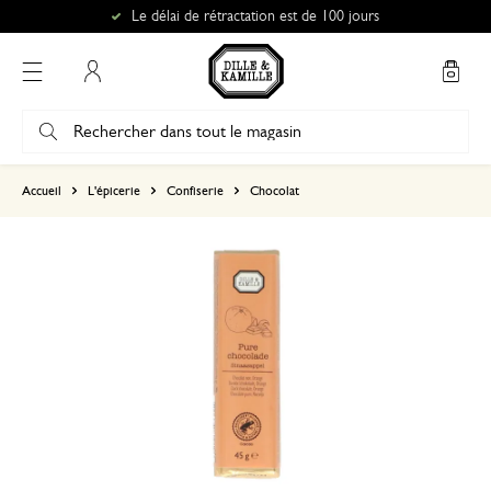
Le délai de rétractation est de 100 jours
Mon compte
basé sur 0 commentaire
Accueil
L'épicerie
Confiserie
Chocolat