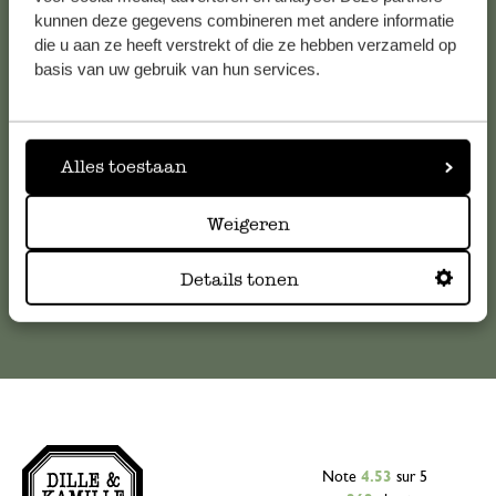
Service clientèle
kunnen deze gegevens combineren met andere informatie
die u aan ze heeft verstrekt of die ze hebben verzameld op
basis van uw gebruik van hun services.
Pour toute question ou demande de conseil ou d’aide,
veuillez contacter notre service clientèle. Ou retrouvez ici
nos réponses aux
questions les plus fréquemment posées
.
Alles toestaan
serviceclientele@dille-kamille.com
Weigeren
Service client en ligne
Details tonen
Note
4.53
sur 5