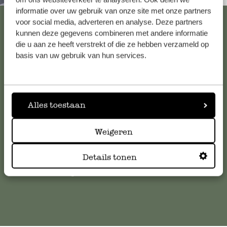
informatie over uw gebruik van onze site met onze partners
Voir les 62 magasins
voor social media, adverteren en analyse. Deze partners
kunnen deze gegevens combineren met andere informatie
die u aan ze heeft verstrekt of die ze hebben verzameld op
basis van uw gebruik van hun services.
Service clientèle
Pour toute question ou demande de conseil ou d’aide,
veuillez contacter notre service clientèle. Ou retrouvez ici
Alles toestaan
nos réponses aux
questions les plus fréquemment posées
.
Weigeren
serviceclientele@dille-kamille.com
Details tonen
Service client en ligne