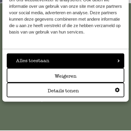
informatie over uw gebruik van onze site met onze partners
Voir les 62 magasins
voor social media, adverteren en analyse. Deze partners
kunnen deze gegevens combineren met andere informatie
die u aan ze heeft verstrekt of die ze hebben verzameld op
basis van uw gebruik van hun services.
Service clientèle
Pour toute question ou demande de conseil ou d’aide,
veuillez contacter notre service clientèle. Ou retrouvez ici
Alles toestaan
nos réponses aux
questions les plus fréquemment posées
.
Weigeren
serviceclientele@dille-kamille.com
Details tonen
Service client en ligne