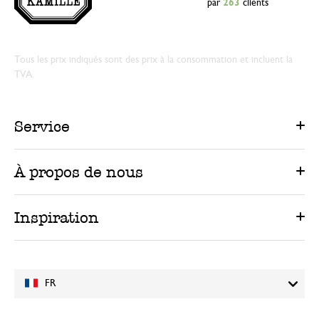
par
263
clients
Tous les prix indiqués sont des prix à la consommation et incluent la
TVA.
Service
À propos de nous
Inspiration
FR