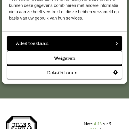
Service clientèle
kunnen deze gegevens combineren met andere informatie
die u aan ze heeft verstrekt of die ze hebben verzameld op
basis van uw gebruik van hun services.
Pour toute question ou demande de conseil ou d’aide,
veuillez contacter notre service clientèle. Ou retrouvez ici
nos réponses aux
questions les plus fréquemment posées
.
Alles toestaan
serviceclientele@dille-kamille.com
Weigeren
Service client en ligne
Details tonen
Note
4.53
sur 5