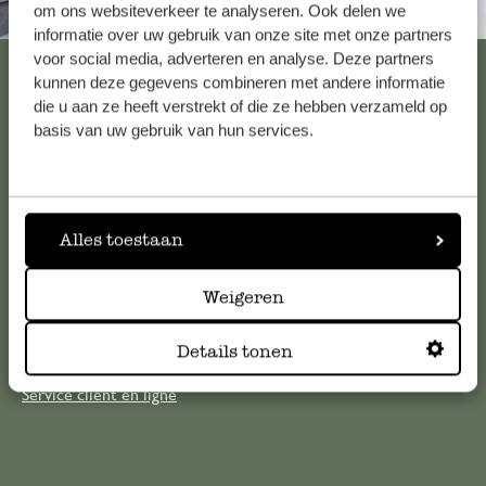
om ons websiteverkeer te analyseren. Ook delen we
Toujours à proximité
informatie over uw gebruik van onze site met onze partners
voor social media, adverteren en analyse. Deze partners
Voir les 62 magasins
kunnen deze gegevens combineren met andere informatie
die u aan ze heeft verstrekt of die ze hebben verzameld op
basis van uw gebruik van hun services.
Service clientèle
Pour toute question ou demande de conseil ou d’aide,
Alles toestaan
veuillez contacter notre service clientèle. Ou retrouvez ici
nos réponses aux
questions les plus fréquemment posées
.
Weigeren
serviceclientele@dille-kamille.com
Details tonen
Service client en ligne