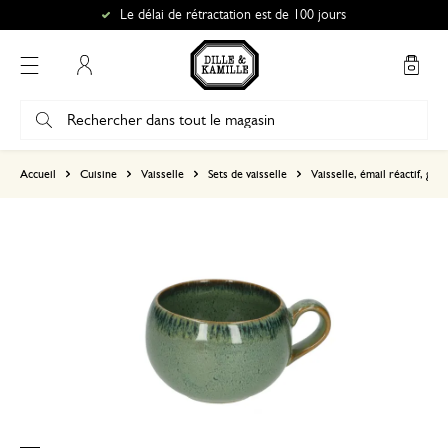
Le délai de rétractation est de 100 jours
Mon compte
basé sur 1 commentaire
Accueil
Cuisine
Vaisselle
Sets de vaisselle
Vaisselle, émail réactif, grès
5
4
3
2
1
2 janvier 2025
Seule une note a été attribuée, sans c