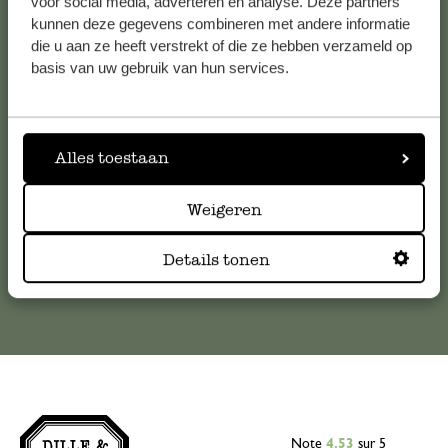
voor social media, adverteren en analyse. Deze partners
kunnen deze gegevens combineren met andere informatie
Service clientèle
die u aan ze heeft verstrekt of die ze hebben verzameld op
basis van uw gebruik van hun services.
Pour toute question ou demande de conseil ou d’aide,
veuillez contacter notre service clientèle. Ou retrouvez ici
nos réponses aux
questions les plus fréquemment posées
.
Alles toestaan
serviceclientele@dille-kamille.com
Weigeren
Service client en ligne
Details tonen
Note
4.53
sur 5