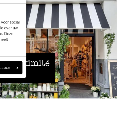
 voor social
ie over uw
se. Deze
heeft
 à proximité
staan