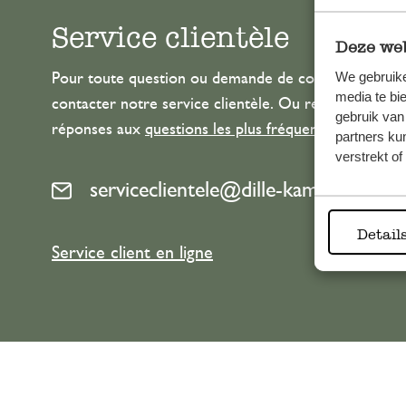
Service clientèle
Deze web
We gebruike
Pour toute question ou demande de conseil ou d’aide
media te bi
contacter notre service clientèle. Ou retrouvez ici n
gebruik van
réponses aux
questions les plus fréquemment posée
partners ku
verstrekt o
serviceclientele@dille-kamille.com
Detail
Service client en ligne