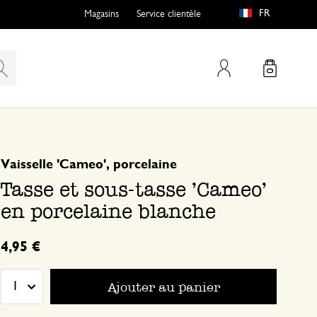
FR
Magasins
Service clientèle
Mon compte
basé sur 1 commentaire
5
4
Vaisselle 'Cameo', porcelaine
3
Tasse et sous-tasse 'Cameo'
2
en porcelaine blanche
1
4,95 €
Ajouter au panier
1
12 mai 2026
Seule une note a été attribuée, sans c