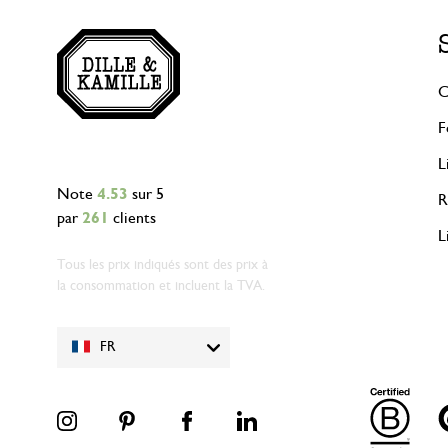
C
F
L
Note
4.53
sur 5
R
par
261
clients
L
Tous les prix indiqués sont des prix à
la consommation et incluent la TVA.
FR