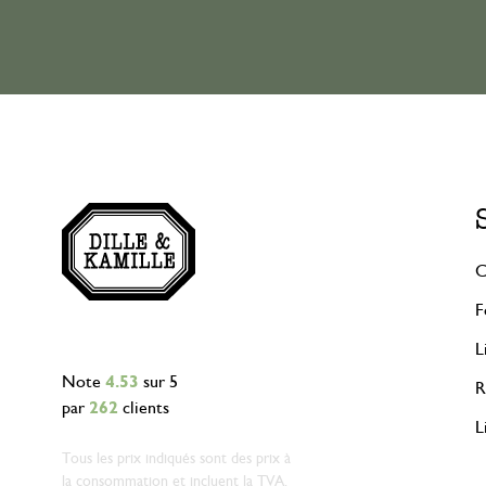
C
F
L
Note
4.53
sur 5
R
par
262
clients
L
Tous les prix indiqués sont des prix à
la consommation et incluent la TVA.