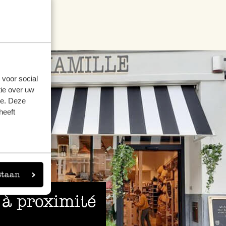
 voor social
ie over uw
se. Deze
heeft
staan
 à proximité