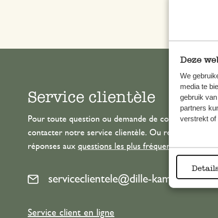
Deze web
We gebruike
media te bi
Service clientèle
gebruik van
partners ku
verstrekt o
Pour toute question ou demande de conseil ou d’aide
contacter notre service clientèle. Ou retrouvez ici n
réponses aux
questions les plus fréquemment posée
Detail
serviceclientele@dille-kamille.com
Service client en ligne