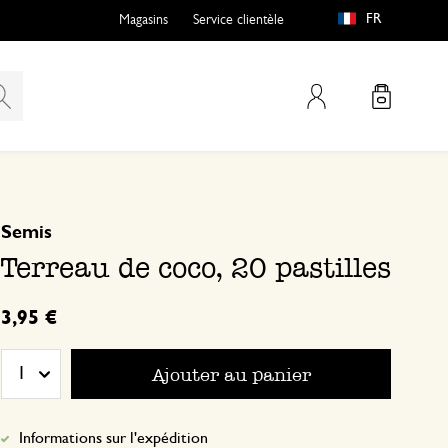
FR
Magasins
Service clientèle
Mon compte
basé sur 0 commentaire
Semis
Terreau de coco, 20 pastilles
3,95 €
Ajouter au panier
1
Informations sur l'expédition