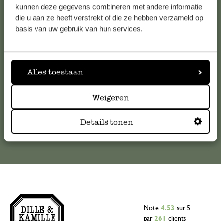
Service clientèle
kunnen deze gegevens combineren met andere informatie
die u aan ze heeft verstrekt of die ze hebben verzameld op
basis van uw gebruik van hun services.
Pour toute question ou demande de conseil ou d’aide,
veuillez contacter notre service clientèle. Ou retrouvez ici
nos réponses aux
questions les plus fréquemment posées
.
Alles toestaan
serviceclientele@dille-kamille.com
Weigeren
Service client en ligne
Details tonen
Note
4.53
sur 5
par
261
clients