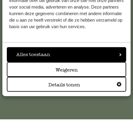
informatie over uw gebruik van onze site met onze partners
voor social media, adverteren en analyse. Deze partners
kunnen deze gegevens combineren met andere informatie
die u aan ze heeft verstrekt of die ze hebben verzameld op
Service clientèle
basis van uw gebruik van hun services.
Pour toute question ou demande de conseil ou d’aide,
veuillez contacter notre service clientèle. Ou retrouvez ici
nos réponses aux
questions les plus fréquemment posées
.
Alles toestaan
Weigeren
serviceclientele@dille-kamille.com
Details tonen
Service client en ligne