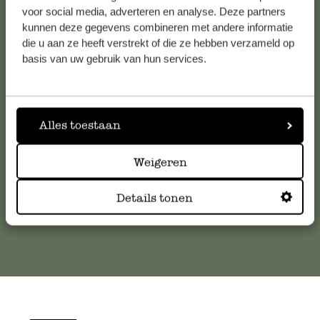
voor social media, adverteren en analyse. Deze partners
kunnen deze gegevens combineren met andere informatie
Service clientèle
die u aan ze heeft verstrekt of die ze hebben verzameld op
basis van uw gebruik van hun services.
Pour toute question ou demande de conseil ou d’aide,
veuillez contacter notre service clientèle. Ou retrouvez ici
nos réponses aux
questions les plus fréquemment posées
.
Alles toestaan
serviceclientele@dille-kamille.com
Weigeren
Details tonen
Service client en ligne