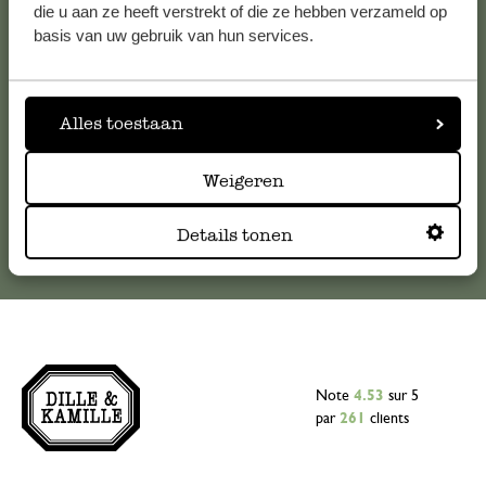
Pour toute question ou demande de conseil ou d’aide,
die u aan ze heeft verstrekt of die ze hebben verzameld op
veuillez contacter notre service clientèle. Ou retrouvez ici
basis van uw gebruik van hun services.
nos réponses aux
questions les plus fréquemment posées
.
serviceclientele@dille-kamille.com
Alles toestaan
Weigeren
Service client en ligne
Details tonen
Note
4.53
sur 5
par
261
clients