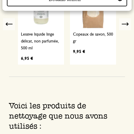
Previous
he,
Lessive liquide linge
Copeaux de savon, 500
Seau,
délicat, non parfumée,
gr
6 l
500 ml
9,95 €
9,95
6,95 €
Voici les produits de
nettoyage que nous avons
utilisés :