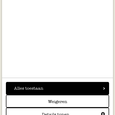
vêtements, pour l'environnement et pour
votre machine à laver. En effet, le vinaigre
naturel prévient la formation de calcaire. Et
n’ayez crainte, le vinaigre ne laisse pas
d’odeur dans le linge propre.
Et le conseil le plus important : avant de laver
des vêtements, lisez toujours les instructions
de lavage ou, en cas de doute, testez d'abord
prudemment le savon détachant sur un petit
morceau de tissu.
Alles toestaan
Weigeren
Details tonen