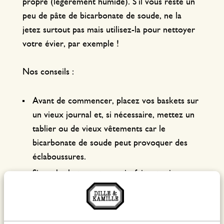
propre (légèrement humide). S’il vous reste un
peu de pâte de bicarbonate de soude, ne la
jetez surtout pas mais utilisez-la pour nettoyer
votre évier, par exemple !
Nos conseils :
Avant de commencer, placez vos baskets sur
un vieux journal et, si nécessaire, mettez un
tablier ou de vieux vêtements car le
bicarbonate de soude peut provoquer des
éclaboussures.
Si vos baskets sont en cuir, faites toujours
d’abord un essai sur un endroit peu visible et
n’appuyez pas trop fort avec la brosse. Le
cuir est revêtu d’une fine couche de peinture