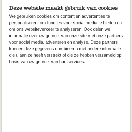
blanche qui pourrait s’écailler. Après le
Deze website maakt gebruik van cookies
nettoyage, laissez toujours le cuir sécher
We gebruiken cookies om content en advertenties te
entièrement.
personaliseren, om functies voor social media te bieden en
om ons websiteverkeer te analyseren. Ook delen we
Évitez de mouiller des baskets en daim. Vous
informatie over uw gebruik van onze site met onze partners
pouvez enlever les éventuelles taches sur ce
voor social media, adverteren en analyse. Deze partners
matériau à l’aide d’une brosse à daim, par
kunnen deze gegevens combineren met andere informatie
exemple.
die u aan ze heeft verstrekt of die ze hebben verzameld op
basis van uw gebruik van hun services.
Vos baskets ne sentent pas la rose ?
Saupoudrez une bonne quantité de
bicarbonate de soude
dans chaque basket,
laissez reposer quelques heures puis aspirez
la poudre à l’aide d’un aspirateur. Pour lutter
contre les mauvaises odeurs, glissez un
déshumidificateur & désodorisant en terre de
diatomée
dans chaque basket ou chaussure.