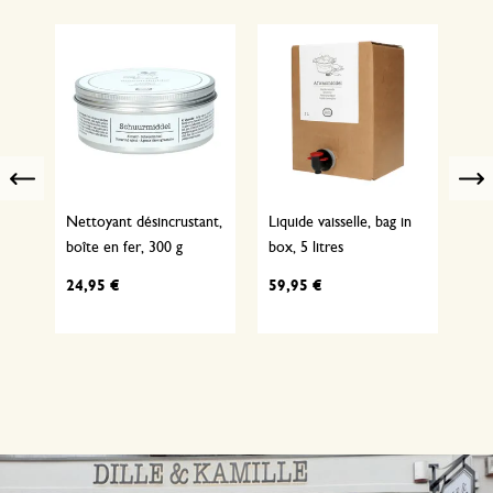
Previous
Nettoyant désincrustant,
Liquide vaisselle, bag in
Les
boîte en fer, 300 g
box, 5 litres
litr
24,95 €
59,95 €
39