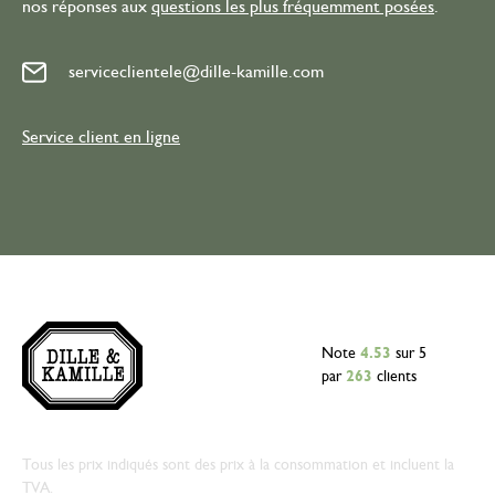
nos réponses aux
questions les plus fréquemment posées
.
serviceclientele@dille-kamille.com
Service client en ligne
Note
4.53
sur 5
par
263
clients
Tous les prix indiqués sont des prix à la consommation et incluent la
TVA.