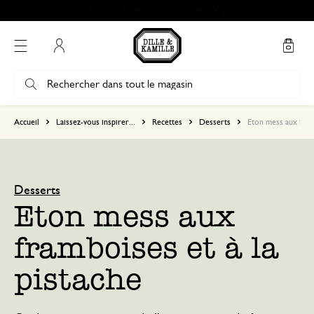
Mon compte
Accueil
Laissez-vous inspirer...
Recettes
Desserts
Eton mess aux framb
Desserts
Eton mess aux
framboises et à la
pistache