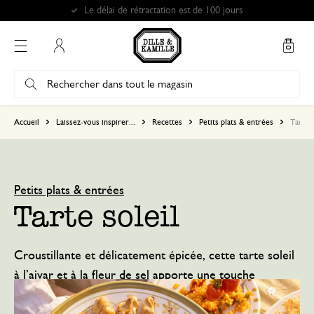
Mon compte
Accueil
Laissez-vous inspirer...
Recettes
Petits plats & entrées
Tarte s
Petits plats & entrées
Tarte soleil
Croustillante et délicatement épicée, cette tarte soleil
à l’ajvar et à la fleur de sel apporte une touche
originale à l’apéritif ou à un déjeuner léger à partager.