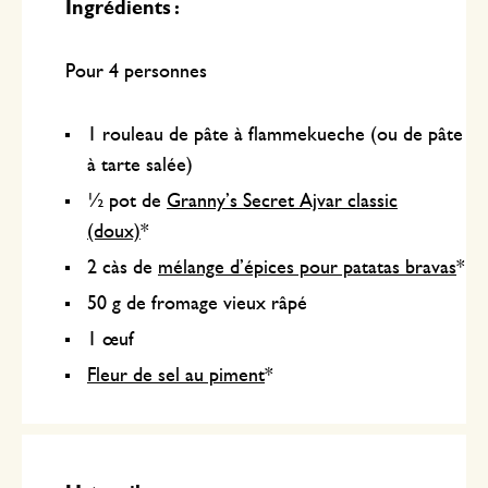
Ingrédients :
Pour 4 personnes
1 rouleau de pâte à flammekueche (ou de pâte
à tarte salée)
½ pot de
Granny’s Secret Ajvar classic
(doux)
*
2 càs de
mélange d’épices pour patatas bravas
*
50 g de fromage vieux râpé
1 œuf
Fleur de sel au piment
*