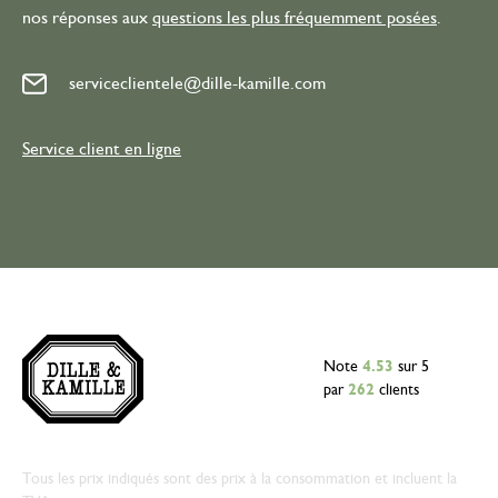
nos réponses aux
questions les plus fréquemment posées
.
serviceclientele@dille-kamille.com
Service client en ligne
Note
4.53
sur 5
par
262
clients
Tous les prix indiqués sont des prix à la consommation et incluent la