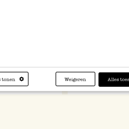
sion de Noël étoile, coton
Bougie, étoile, petit modèle,
 7,5 cm
Ø10 X 5,3 cm
s tonen
Weigeren
Alles toe
5,95 €
6,95 €
rmal
Prix normal
2,97 €
3,47 €
cial
Prix spécial