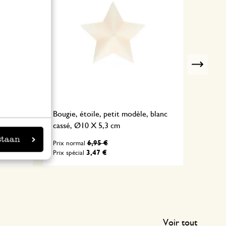
Nex
 ocre,
Bougie, étoile, petit modèle, blanc
Bougie,
cassé, Ø10 X 5,3 cm
17 cm
staan
6,95 €
Prix normal
Prix no
3,47 €
Prix spécial
Prix spé
Voir tout