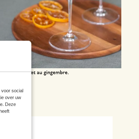
rub au citron et au gingembre.
 voor social
ie over uw
se. Deze
heeft