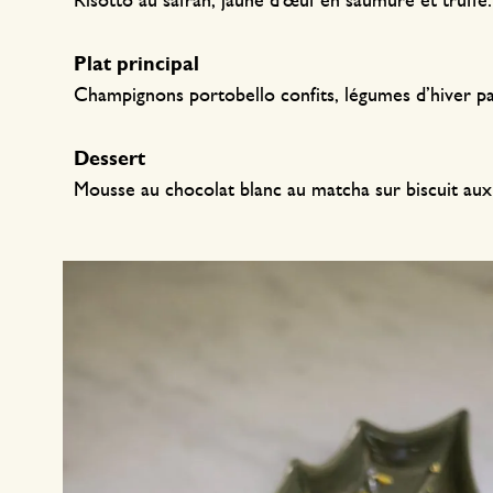
Risotto au safran, jaune d'œuf en saumure et truffe
Textile de cuisine
Bougies
Confiserie
Linge de table
Bougeoirs
Plat principal
Accessoires pour le thé
Paniers
Champignons portobello confits, légumes d’hiver 
Accessoires café
Papeterie & loisirs
Dessert
Couverts
Sacs & cabas
Mousse au chocolat blanc au matcha sur biscuit au
Cuisines du monde