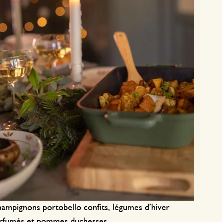
ampignons portobello confits, légumes d’hiver
rfumés et pommes duchesses.