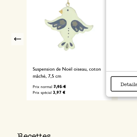
Previous
 bleue,
Suspension de Noël oiseau, coton
Suspen
mâché, 7,5 cm
mâché,
Detail
7,95 €
Prix normal
Prix no
3,97 €
Prix spécial
Prix spé
Recettes