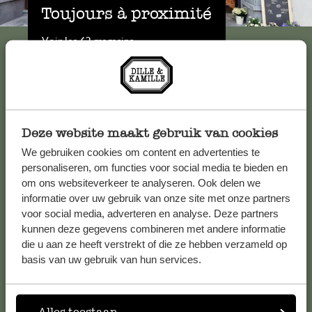
Toujours à proximité
Voir les 62 magasins
Service clientèle
Deze website maakt gebruik van cookies
Pour toute question ou demande de conseil ou d’aide,
We gebruiken cookies om content en advertenties te
veuillez contacter notre service clientèle. Ou retrouvez ici
personaliseren, om functies voor social media te bieden en
nos réponses aux
questions les plus fréquemment posées
.
om ons websiteverkeer te analyseren. Ook delen we
informatie over uw gebruik van onze site met onze partners
serviceclientele@dille-kamille.com
voor social media, adverteren en analyse. Deze partners
kunnen deze gegevens combineren met andere informatie
die u aan ze heeft verstrekt of die ze hebben verzameld op
Service client en ligne
basis van uw gebruik van hun services.
Alles toestaan