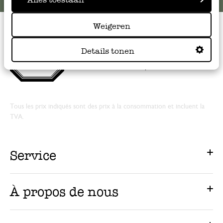
Weigeren
Details tonen
Note
4.53
sur 5
par
261
clients
Tous les prix indiqués sont des prix à la consommation et incluent la
TVA.
Service
À propos de nous