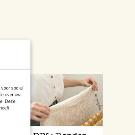
 voor social
ie over uw
se. Deze
heeft