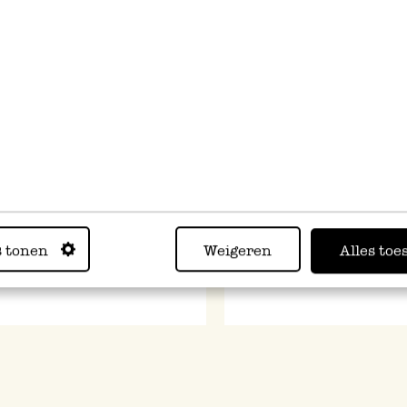
Nos conseils
De
de nettoyage
l'inspiration
pour des
Chez Dille & Kamille,
emballages
vous trouverez tout ce
cadeaux
qu'il faut pour faire
originaux et
votre ménage de façon
personnalis
naturelle.
Sublimez vos cadeau
en misant sur des
emballages cadeaux
plein d'originalité.
s tonen
Weigeren
Alles toe