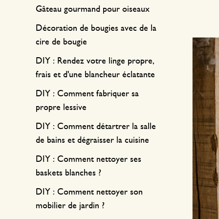
Textile de cuisine
Bougies
Confiserie
Gâteau gourmand pour oiseaux
Linge de table
Bougeoirs
Décoration de bougies avec de la
Accessoires pour le thé
Paniers
cire de bougie
DIY : Rendez votre linge propre,
Accessoires café
Papeterie & loisirs
frais et d'une blancheur éclatante
Couverts
Sacs & cabas
DIY : Comment fabriquer sa
Cuisines du monde
propre lessive
DIY : Comment détartrer la salle
de bains et dégraisser la cuisine
DIY : Comment nettoyer ses
baskets blanches ?
DIY : Comment nettoyer son
mobilier de jardin ?