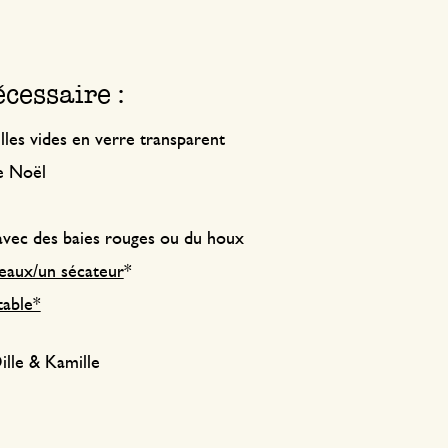
cessaire :
les vides en verre transparent
e Noël
avec des baies rouges ou du houx
seaux/un sécateur
*
table*
ille & Kamille
!