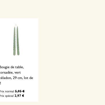
Bougie de table,
torsadée, vert
céladon, 29 cm, lot de
2
5,95 €
Prix normal
2,97 €
Prix spécial