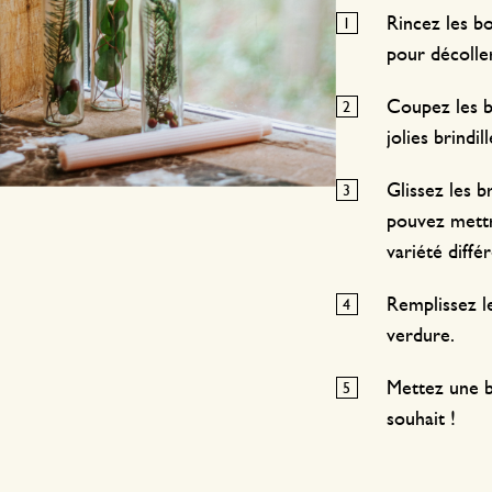
Rincez les bo
pour décoller
Coupez les b
jolies brindill
Glissez les b
pouvez mettr
variété diffé
Remplissez le
verdure.
Mettez une b
souhait !