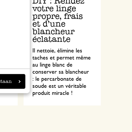
DIY : Rendez
votre linge
propre, frais
et d'une
blancheur
éclatante
és
Il nettoie, élimine les
taches et permet même
x
au linge blanc de
conserver sa blancheur
: le percarbonate de
staan
soude est un véritable
produit miracle !