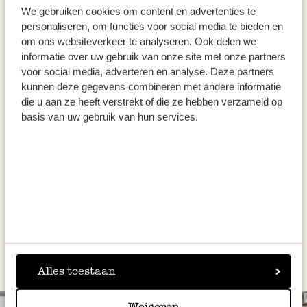
We gebruiken cookies om content en advertenties te
Enfin, accrochez la couronne de fleurs que
personaliseren, om functies voor social media te bieden en
om ons websiteverkeer te analyseren. Ook delen we
vous aurez munie d’un joli ruban ou d’un
informatie over uw gebruik van onze site met onze partners
morceau de fil de pêche à un crochet au mur.
voor social media, adverteren en analyse. Deze partners
kunnen deze gegevens combineren met andere informatie
die u aan ze heeft verstrekt of die ze hebben verzameld op
Vous pouvez également utiliser une couronne (de
basis van uw gebruik van hun services.
Noël) en osier pour créer votre couronne de fleurs :
Commencez par accrocher une couche de branches
d’eucalyptus à la couronne à l’aide d’agrafes en métal (ne
couvrez pas le dos de la couronne).
Alles toestaan
Weigeren