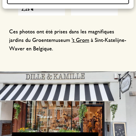
2,95 €
16,9
2,25 €
Ces photos ont été prises dans les magnifiques
jardins du Groentemuseum
't Grom
à Sint-Katelijne-
Waver en Belgique.