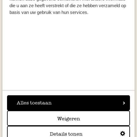
die u aan ze heeft verstrekt of die ze hebben verzameld op
basis van uw gebruik van hun services.
Ustensiles
Alles toestaan
Weigeren
Graines de fleurs,
Pot de fleur, terre
Bassi
biologique, Pois de
cuite, Ø 17 cm
cassé
Details tonen
senteur (Lathyrus), 2 g