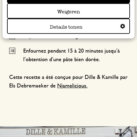
ensuite les chicons et les oignons en
Weigeren
terminant par quelques morceaux de vieux
fromage.
Details tonen
Repliez les bords de la galette vers l’intérieur.
Enfournez pendant 15 à 20 minutes jusqu’à
l’obtention d’une pâte bien dorée.
Cette recette a été conçue pour Dille & Kamille par
Els Debremaeker de
Njamelicious.