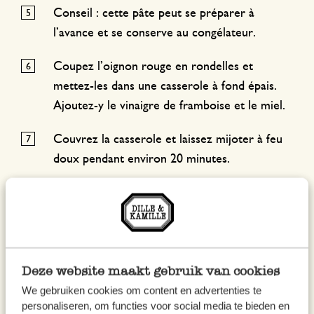
Conseil : cette pâte peut se préparer à
l’avance et se conserve au congélateur.
Coupez l’oignon rouge en rondelles et
mettez-les dans une casserole à fond épais.
Ajoutez-y le vinaigre de framboise et le miel.
Couvrez la casserole et laissez mijoter à feu
doux pendant environ 20 minutes.
Coupez les chicons en deux dans le sens de la
longueur.
Faites fondre une noisette de beurre dans une
poêle et déposez-y les chicons les uns à côté
Deze website maakt gebruik van cookies
des autres.
We gebruiken cookies om content en advertenties te
personaliseren, om functies voor social media te bieden en