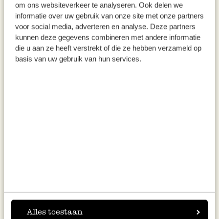
Dans un bol, mélangez le poivre et le sel au
om ons websiteverkeer te analyseren. Ook delen we
informatie over uw gebruik van onze site met onze partners
miel et versez le tout sur les chicons.
voor social media, adverteren en analyse. Deze partners
kunnen deze gegevens combineren met andere informatie
Couvrez les chicons de papier à beurre et
die u aan ze heeft verstrekt of die ze hebben verzameld op
mettez un couvercle sur la poêle.
basis van uw gebruik van hun services.
Faites étuver les chicons à couvert jusqu’à ce
qu’ils soient ramollis sans se décomposer
(cela dépendra de l’épaisseur du chicon).
Préchauffez le four à 180°C.
Préparez la galette: saupoudrez votre plan de
travail de farine et déroulez la pâte.
Tapissez une lèchefrite de papier sulfurisé.
Alles toestaan
Déposez-y la pâte déroulée et disposez-y