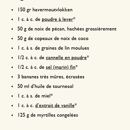
150 gr havermoutvlokken
1 c. à c. de
poudre à lever
*
50 g de noix de pécan, hachées grossièrement
50 g de copeaux de noix de coco
1 c. à s. de graines de lin moulues
1/2 c. à c. de
cannelle en poudre
*
1/2 c. à c. de
sel (marin) fin
*
3 bananes très mûres, écrasées
50 ml d’huile de tournesol
1 c. à s. de miel*
1 c. à c.
d’extrait de vanille
*
125 g de myrtilles congelées