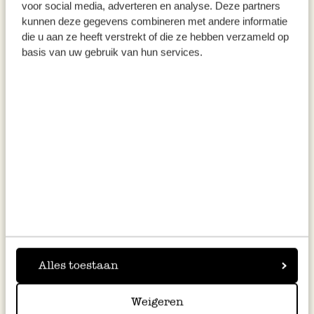
25 minutes. Les biscuits sont cuits lorsqu’ils
voor social media, adverteren en analyse. Deze partners
sont dorés et commencent à dégager leur
kunnen deze gegevens combineren met andere informatie
die u aan ze heeft verstrekt of die ze hebben verzameld op
délicieux parfum.
basis van uw gebruik van hun services.
Déposez les biscuits à l’aide d’une spatule un
à un sur une grille à pâtisserie et laissez-les
refroidir – ou régalez-vous tant qu’ils sont
chauds !
Cette recette a été conçue pour Dille & Kamille par
Maura, blogueuse pour le blog Yellow Lemon
Tree,
www.yellowlemontreeblog.com
.
Alles toestaan
Weigeren