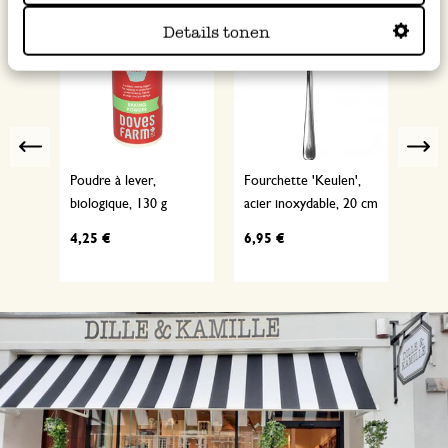
Details tonen
Previous
Poudre à lever,
Fourchette 'Keulen',
Extra
biologique, 130 g
acier inoxydable, 20 cm
biolo
Bour
4,25 €
6,95 €
12,9