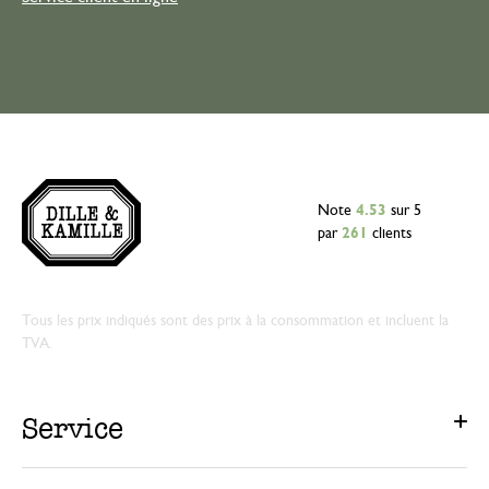
Note
4.53
sur 5
par
261
clients
Tous les prix indiqués sont des prix à la consommation et incluent la
TVA.
Service