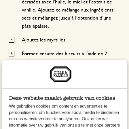
écrasées avec l’huile, le miel et l’extrait de
vanille. Ajoutez ce mélange aux ingrédients
secs et mélangez jusqu’à l’obtention d’une
pâte épaisse.
Ajoutez les myrtilles.
Formez ensuite des biscuits à l’aide de 2
cuillères – pour éviter que la pâte ne reste
coller aux cuillères, trempez-les dans un peu
d’eau froide.
Disposez les biscuits sur le papier sulfurisé
Deze website maakt gebruik van cookies
sur la plaque de cuisson. Veillez à laisser un
We gebruiken cookies om content en advertenties te
peu d’espace entre les biscuits !
personaliseren, om functies voor social media te bieden en
om ons websiteverkeer te analyseren. Ook delen we
Enfournez les biscuits pendant environ 20 à
informatie over uw gebruik van onze site met onze partners