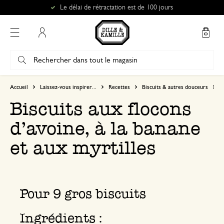
Le délai de rétractation est de 100 jours
Mon compte
Accueil
Laissez-vous inspirer...
Recettes
Biscuits & autres douceurs
B
Biscuits aux flocons
d’avoine, à la banane
et aux myrtilles
Pour 9 gros biscuits
Ingrédients :