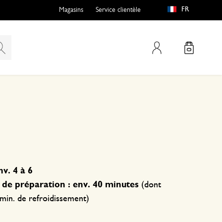
FR
Magasins
Service clientèle
Mon compte
v. 4 à 6
de préparation :
env. 40 minutes
(dont
min. de refroidissement)