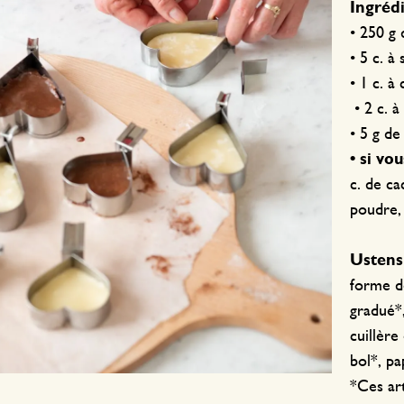
Ingrédi
• 250 g 
• 5 c. à
• 1 c. à 
• 2 c. à
• 5 g de
• si vo
c. de c
poudre, 
Ustensi
forme d
gradué*,
cuillère
bol*, pa
*Ces art