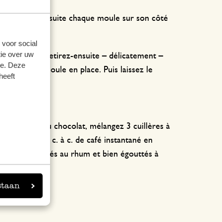
es. Tournez ensuite chaque moule sur son côté
 voor social
ie over uw
s minutes et retirez-ensuite – délicatement –
se. Deze
intenant le moule en place. Puis laissez le
heeft
re à la crème au chocolat, mélangez 3 cuillères à
é, ajoutez 3 c. à c. de café instantané en
isins secs macérés au rhum et bien égouttés à
staan