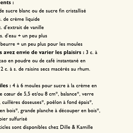
ents :
de sucre blanc ou de sucre fin cristallisé
 s. de crème liquide
c. d’extrait de vanille
 s. d’eau + un peu plus
 beurre + un peu plus pour les moules
us avez envie de varier les plaisirs :
3 c. à
acao en poudre ou de café instantané en
2 c. à s. de raisins secs macérés au rhum.
les :
4 à 6 moules pour sucre à la crème en
e cœur de 5,5 et/ou 8 cm*, balance*, verre
 cuillères doseuses*, poêlon à fond épais*,
 en bois*, grande planche à découper en bois*,
pier sulfurisé
icles sont disponibles chez Dille & Kamille