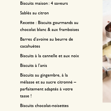
Textile de cuisine
Bougies
Confiserie
Biscuits maison : 4 saveurs
Linge de table
Bougeoirs
Sablés au citron
Accessoires pour le thé
Paniers
Recette : Biscuits gourmands au
chocolat blanc & aux framboises
Accessoires café
Papeterie & loisirs
Barres d’avoine au beurre de
Couverts
Sacs & cabas
cacahuètes
Cuisines du monde
Biscuits à la cannelle et aux noix
Biscuits à l’anis
Biscuits au gingembre, à la
mélasse et au sucre citronné –
parfaitement adaptés à votre
tasse !
Biscuits chocolat-noisettes