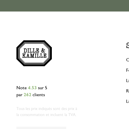
C
F
L
Note
4.53
sur 5
R
par
262
clients
L
Tous les prix indiqués sont des prix à
la consommation et incluent la TVA.