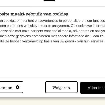
Laissez refroidir le sucre à la crème pendant 10 à 15 minut
site maakt gebruik van cookies
et laissez refroidir pendant encore 10 minutes.
n cookies om content en advertenties te personaliseren, om functies
eden en om ons websiteverkeer te analyseren. Ook delen we informat
Remettez les moules à plat, laissez refroidir encore quelque
 onze site met onze partners voor social media, adverteren en analy
les moules en métal. Tirez la goupille vers le haut tout en ma
nnen deze gegevens combineren met andere informatie die u aan ze 
moule se détacher doucement du sucre à la crème.
f die ze hebben verzameld op basis van uw gebruik van hun services.
e :
cette recette est variable à l’infini. Pour réaliser du suc
e cacao en poudre au sucre et pour du sucre à la crème au caf
. Autre idée toute aussi délicieuse : ajoutez 1 c. à s. de ra
 préparation.
s tonen
Weigeren
Alles toe