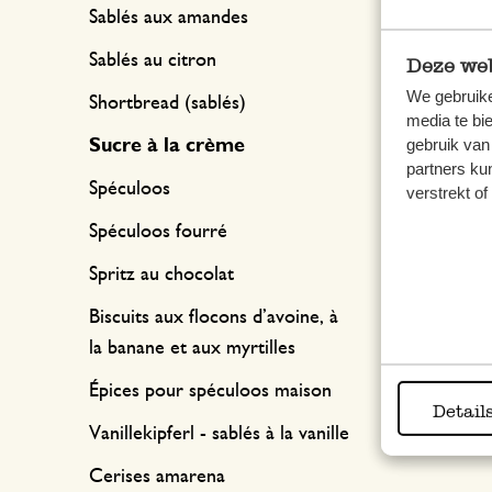
Sablés aux amandes
Sablés au citron
Deze web
We gebruike
Shortbread (sablés)
media te bi
gebruik van
Sucre à la crème
partners ku
Spéculoos
verstrekt o
Spéculoos fourré
Spritz au chocolat
Astuc
café d
Biscuits aux flocons d’avoine, à
poudre
la banane et aux myrtilles
votre
Épices pour spéculoos maison
Detail
Vanillekipferl - sablés à la vanille
Cerises amarena