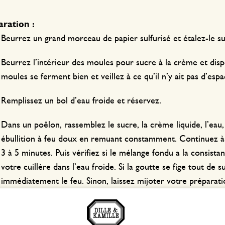
ration :
Beurrez un grand morceau de papier sulfurisé et étalez-le s
Beurrez l’intérieur des moules pour sucre à la crème et dispos
moules se ferment bien et veillez à ce qu’il n’y ait pas d’esp
Remplissez un bol d’eau froide et réservez.
Dans un poêlon, rassemblez le sucre, la crème liquide, l’eau, 
ébullition à feu doux en remuant constamment. Continuez à
3 à 5 minutes. Puis vérifiez si le mélange fondu a la consist
votre cuillère dans l’eau froide. Si la goutte se fige tout de 
immédiatement le feu. Sinon, laissez mijoter votre préparat
Retirez le poêlon directement du feu et continuez à remuer
progressivement plus épais et opaque. Versez-le rapidement 