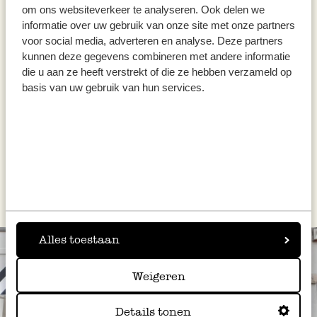
om ons websiteverkeer te analyseren. Ook delen we
informatie over uw gebruik van onze site met onze partners
Servez le crumble chaud ou froid.
voor social media, adverteren en analyse. Deze partners
kunnen deze gegevens combineren met andere informatie
die u aan ze heeft verstrekt of die ze hebben verzameld op
Conseil
: variez les plaisirs en choisissant des fruits de
basis van uw gebruik van hun services.
saison : préparée avec des pommes et des poires ou avec
des mûres, cette recette vous régalera tout autant !
Cette recette a été conçue pour Dille & Kamille par Els
Debremaeker de
Njamelicious.
Alles toestaan
Weigeren
Details tonen