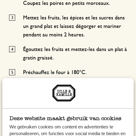
Coupez les poires en petits morceaux.
Mettez les fruits, les épices et les sucres dans
un grand plat et laissez dégorger et mariner
pendant au moins 2 heures.
Égouttez les fruits et mettez-les dans un plat à
gratin graissé.
Préchauffez le four à 180°C.
Préparez le crumble en mélangeant la farine
avec les flocons d’avoine. Ajoutez-y ensuite le
beurre et pétrissez le tout du bout des doigts
jusqu’à l’obtention d’un sable grossier.
Deze website maakt gebruik van cookies
We gebruiken cookies om content en advertenties te
Couvrez les fruits de pâte à crumble et
personaliseren, om functies voor social media te bieden en
enfournez pendant 30 à 40 minutes.