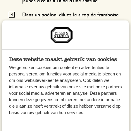
jaunes d’œufs à l’aide d’une spatule.
Dans un poêlon, diluez le sirop de framboise
avec un peu de vin Marsala (ou un peu d’eau)
et laissez mijoter quelques instants avec l’anis
étoilé.
Retirez le poêlon du feu, enlevez l’anis étoilé
Deze website maakt gebruik van cookies
et réservez le sirop.
We gebruiken cookies om content en advertenties te
personaliseren, om functies voor social media te bieden en
Préparez une tasse de café bien fort en
om ons websiteverkeer te analyseren. Ook delen we
trempez-y brièvement les boudoirs.
informatie over uw gebruik van onze site met onze partners
voor social media, adverteren en analyse. Deze partners
Répartissez les boudoirs dans les verrines,
kunnen deze gegevens combineren met andere informatie
die u aan ze heeft verstrekt of die ze hebben verzameld op
ajoutez une cuillère du mélange de
basis van uw gebruik van hun services.
mascarpone et garnissez de quelques
framboises.