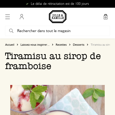
Le délai de rétractation est de 100 jours
Mon compte
Accueil
Laissez-vous inspirer...
Recettes
Desserts
Tiramisu au sirop 
Tiramisu au sirop de
framboise