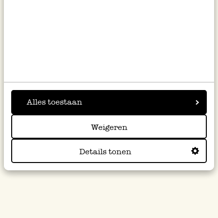
Juste avant de servir, versez un peu de sirop
de framboise dans chaque verrine et garnissez
de quelques feuilles de menthe fraîche.
Et pour les fans de chocolat, nous proposons
une merveilleuse version à base de chocolat
blanc ! Faites fondre un peu de chocolat blanc
et incorporez-le tout simplement au mélange
Alles toestaan
de mascarpone.
Weigeren
Cette recette a été conçue pour Dille & Kamille par Els
Details tonen
Debremaeker de
Njamelicious.