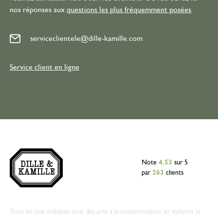
nos réponses aux
questions les plus fréquemment posées
.
serviceclientele@dille-kamille.com
Service client en ligne
Note
4.53
sur 5
par
263
clients
Tous les prix indiqués sont des prix à la consommation et incluent la