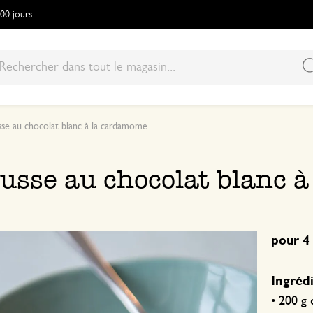
100 jours
se au chocolat blanc à la cardamome
usse au chocolat blanc 
pour 4
Ingrédi
• 200 g 