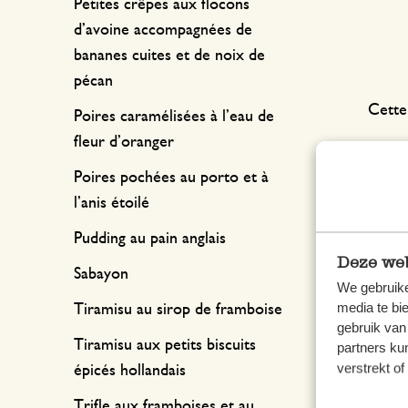
Petites crêpes aux flocons
d’avoine accompagnées de
bananes cuites et de noix de
pécan
Cette
Poires caramélisées à l’eau de
fleur d’oranger
Poires pochées au porto et à
l’anis étoilé
Pudding au pain anglais
Deze web
Sabayon
We gebruike
media te bi
Tiramisu au sirop de framboise
gebruik van
Tiramisu aux petits biscuits
partners ku
verstrekt o
épicés hollandais
Trifle aux framboises et au