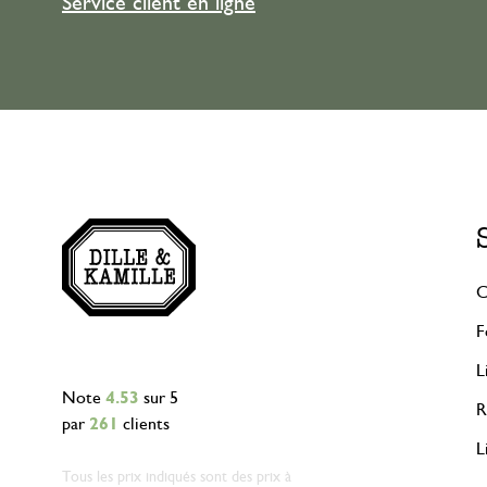
Service client en ligne
C
F
L
Note
4.53
sur 5
R
par
261
clients
L
Tous les prix indiqués sont des prix à