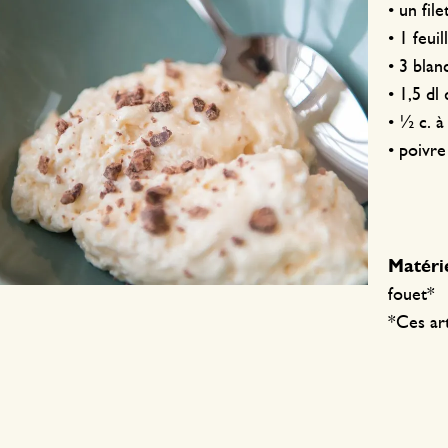
• un fil
• 1 feui
• 3 blan
• 1,5 dl
• ½ c. 
• poivre
Matérie
fouet*
*Ces art