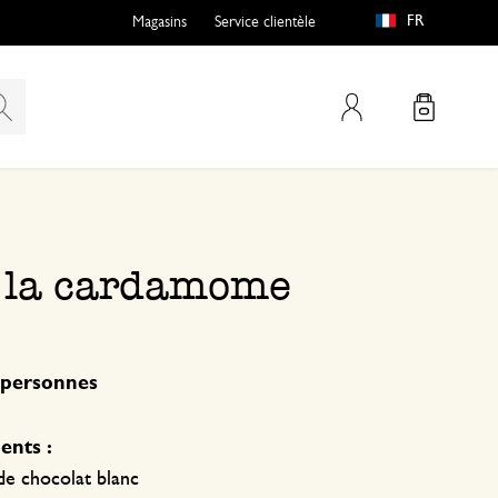
FR
Magasins
Service clientèle
Mon compte
à la cardamome
 personnes
ents :
de chocolat blanc