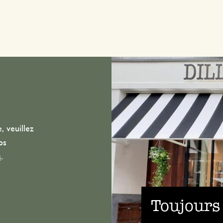
, veuillez
os
s
.
Toujours