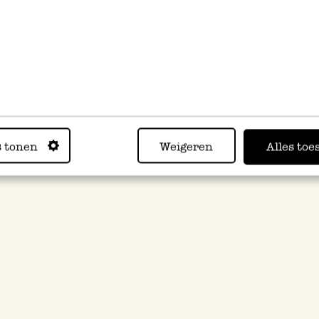
s tonen
Weigeren
Alles toe