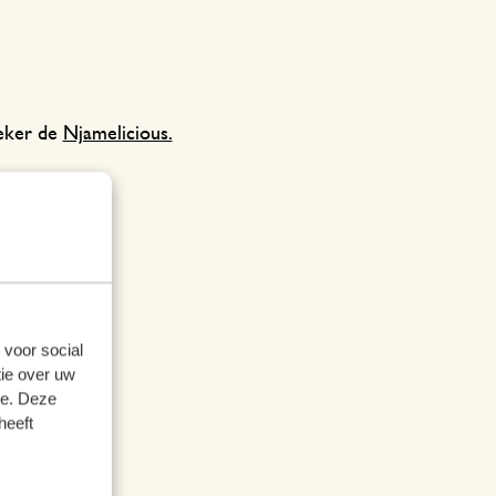
aeker de
Njamelicious.
 voor social
ie over uw
se. Deze
heeft