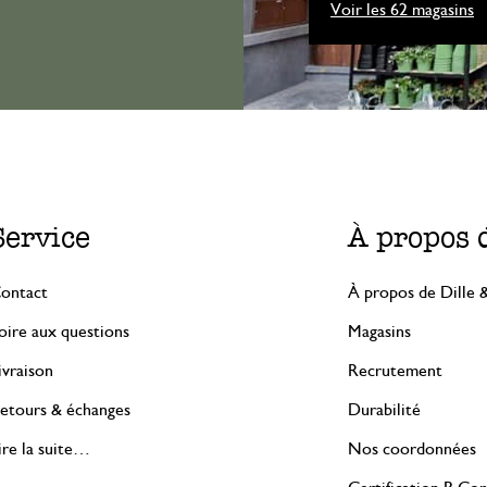
Voir les 62 magasins
Service
À propos 
ontact
À propos de Dille 
oire aux questions
Magasins
ivraison
Recrutement
etours & échanges
Durabilité
ire la suite…
Nos coordonnées