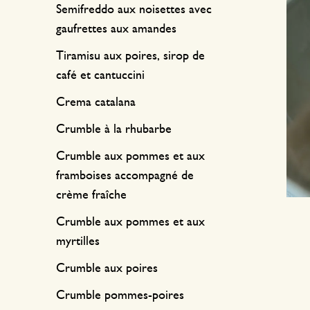
Textile de cuisine
Bougies
Confiserie
Semifreddo aux noisettes avec
gaufrettes aux amandes
Linge de table
Bougeoirs
Tiramisu aux poires, sirop de
Accessoires pour le thé
Paniers
café et cantuccini
Accessoires café
Papeterie & loisirs
Crema catalana
Crumble à la rhubarbe
Couverts
Sacs & cabas
Crumble aux pommes et aux
Cuisines du monde
framboises accompagné de
crème fraîche
Crumble aux pommes et aux
myrtilles
Crumble aux poires
Crumble pommes-poires