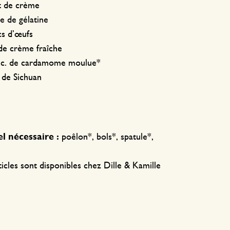
et de crème
lle de gélatine
cs d’œufs
 de crème fraîche
à c. de cardamome moulue*
 de Sichuan
l nécessaire :
poêlon*, bols*, spatule*,
icles sont disponibles chez Dille & Kamille